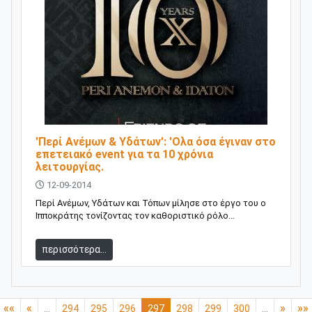
'Περί Ανέμων & Υδάτων': 'Ολα όσα έγιναν στο
επετειακό event για τα 10 χρόνια
λειτουργίας.
12-09-2014
Περί Ανέμων, Υδάτων και Τόπων μίλησε στο έργο του ο
Ιπποκράτης τονίζοντας τον καθοριστικό ρόλο...
περισσότερα...
««
«
»
»»
...
294
295
296
297
298
299
300
...