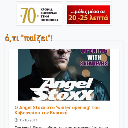
ό,τι "παίζει"!
O Angel Stoxx στο 'winter opening' του
Κυβερνείου την Κυριακή.
15-10-2014
Toν Angel Stoxx υποδέχεται στον ανακαινισμένο χώρο