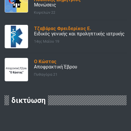
Μονώσεις
Κυψελών 22
Τζαβάρας Φρειδερίκος Ε.
Ειδικός γενικής και προληπτικής ιατρικής
14ης Μαΐου 19
Ο Κώστας
Αποφρακτική Έβρου
Πυθαγόρα 21
δικτύωση