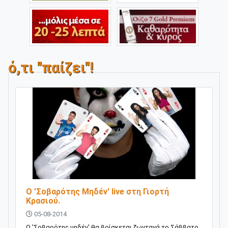
ό,τι "παίζει"!
Ο 'Σοβαρότης Μηδέν' live στη Γιορτή
Κρασιού.
05-08-2014
Ο 'Σοβαρότης μηδέν' θα βρίσκεται ζωντανά το Σάββατο