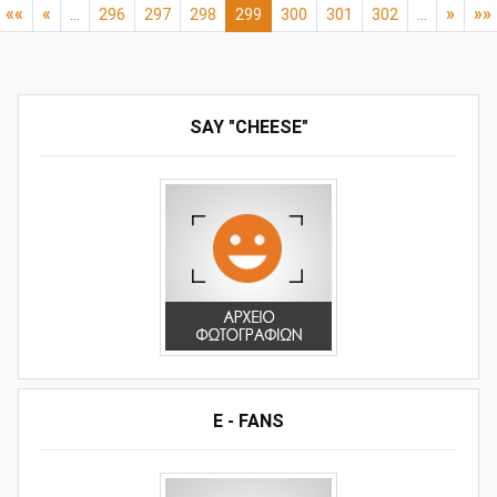
««
«
»
»»
...
296
297
298
299
300
301
302
...
SAY "CHEESE"
E - FANS