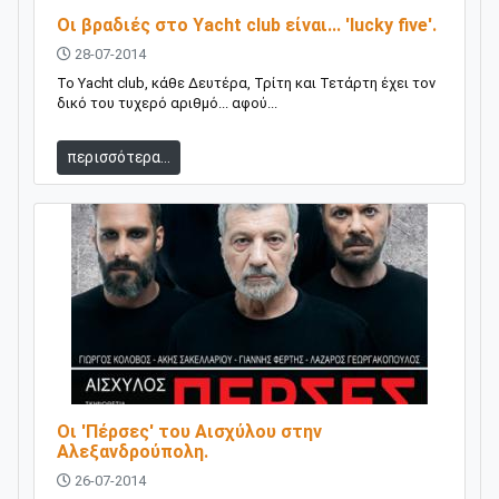
Οι βραδιές στο Yacht club είναι... 'lucky five'.
28-07-2014
Το Yacht club, κάθε Δευτέρα, Τρίτη και Τετάρτη έχει τον
δικό του τυχερό αριθμό... αφού...
περισσότερα...
Οι 'Πέρσες' του Αισχύλου στην
Αλεξανδρούπολη.
26-07-2014