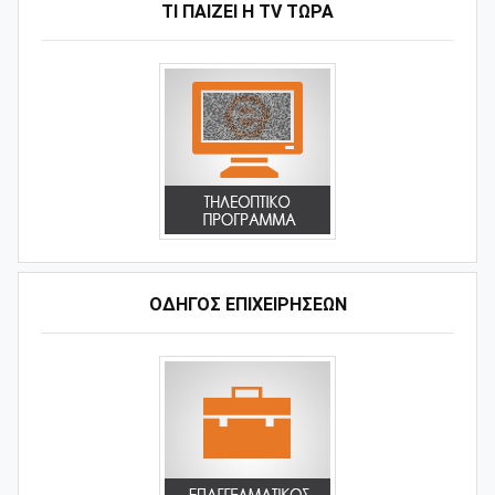
ΤΙ ΠΑΊΖΕΙ Η ΤV ΤΏΡΑ
ΟΔΗΓΌΣ ΕΠΙΧΕΙΡΉΣΕΩΝ