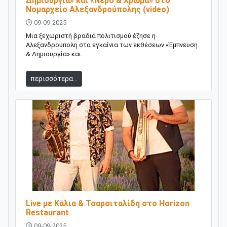
Δημιουργία» και «Νερό & Χρώμα» στο
Νομαρχείο Αλεξανδρούπολης (video)
09-09-2025
Μια ξεχωριστή βραδιά πολιτισμού έζησε η
Αλεξανδρούπολη στα εγκαίνια των εκθέσεων «Έμπνευση
& Δημιουργία» και...
περισσότερα...
Live με Κάλια & Τσαρσιταλίδη στο Horizon
Restaurant
09-09-2025