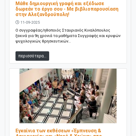
Μάθε δημιουργική γραφή και εξέδωσε
δωρεάν το έργο σου - Με βιβλιοπαρουσίαση
στην Αλεξανδρούπολη!
11-09-2025
Ο συγγραφέας/ηθοποιός Σταυριανός Κιναλόπουλος
ξεκινά για 9η χρονιά τα μαθήματα Συγγραφής και κρυφών
ψυχολογικών, θρησκευτικών...
περισσότερα...
Εγκαίνια των εκθέσεων «Έμπνευση &