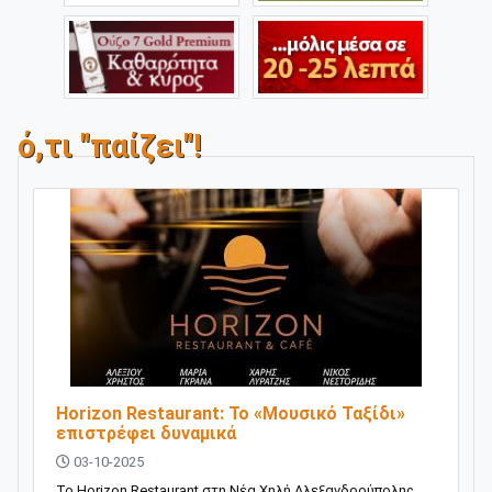
ό,τι "παίζει"!
Horizon Restaurant: Το «Μουσικό Ταξίδι»
επιστρέφει δυναμικά
03-10-2025
Το Horizon Restaurant στη Νέα Χηλή Αλεξανδρούπολης