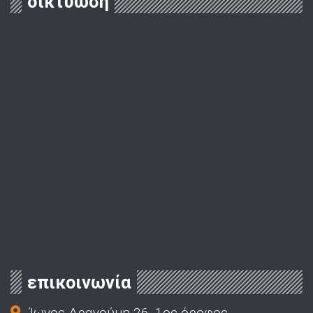
δικτύωση
επικοινωνία
Ίωνος Δραγούμη 26, 1ος όροφος