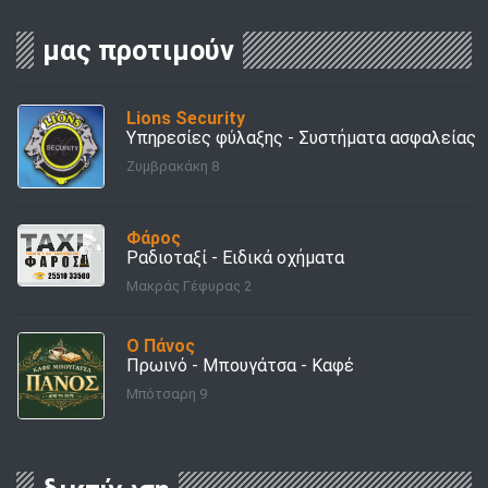
μας προτιμούν
Lions Security
Υπηρεσίες φύλαξης - Συστήματα ασφαλείας
Ζυμβρακάκη 8
Φάρος
Ραδιοταξί - Ειδικά οχήματα
Μακράς Γέφυρας 2
Ο Πάνος
Πρωινό - Μπουγάτσα - Καφέ
Μπότσαρη 9