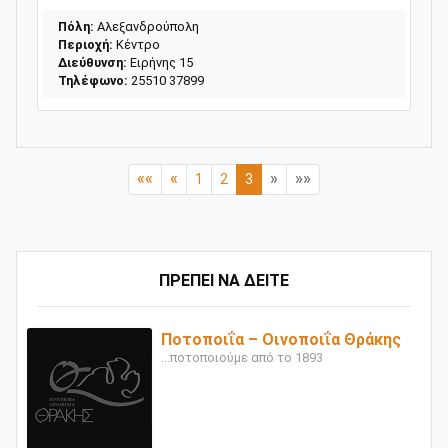
Πόλη:
Αλεξανδρούπολη
Περιοχή:
Κέντρο
Διεύθυνση:
Ειρήνης 15
Τηλέφωνο:
25510 37899
««
«
»
»»
1
2
3
ΠΡΕΠΕΙ ΝΑ ΔΕΙΤΕ
Ποτοποιΐα – Οινοποιΐα Θράκης
...ποτοποιούμε από το 1893