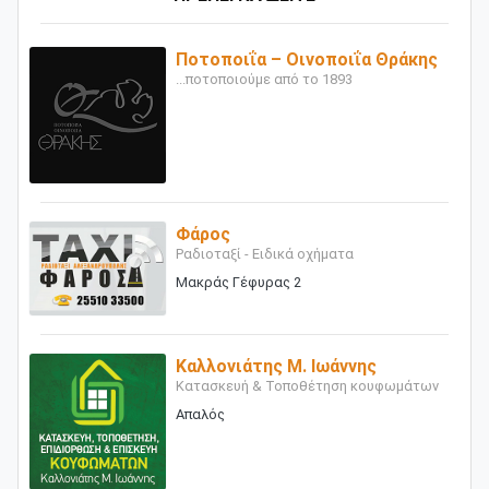
Ποτοποιΐα – Οινοποιΐα Θράκης
...ποτοποιούμε από το 1893
Φάρος
Ραδιοταξί - Ειδικά οχήματα
Μακράς Γέφυρας 2
Καλλονιάτης Μ. Ιωάννης
Κατασκευή & Τοποθέτηση κουφωμάτων
Απαλός