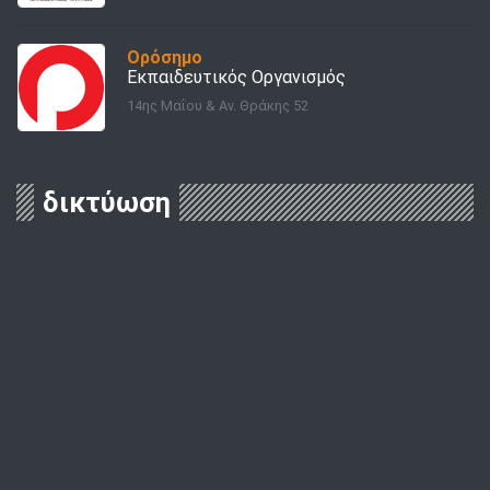
Ορόσημο
Εκπαιδευτικός Οργανισμός
14ης Μαΐου & Αν. Θράκης 52
δικτύωση