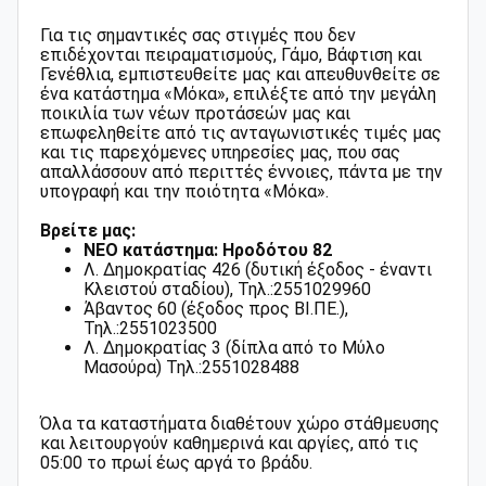
Για τις σημαντικές σας στιγμές που δεν
επιδέχονται πειραματισμούς, Γάμο, Βάφτιση και
Γενέθλια, εμπιστευθείτε μας και απευθυνθείτε σε
ένα κατάστημα «Μόκα», επιλέξτε από την μεγάλη
ποικιλία των νέων προτάσεών μας και
επωφεληθείτε από τις ανταγωνιστικές τιμές μας
και τις παρεχόμενες υπηρεσίες μας, που σας
απαλλάσσουν από περιττές έννοιες, πάντα με την
υπογραφή και την ποιότητα «Μόκα».
Βρείτε μας:
ΝΕΟ κατάστημα: Ηροδότου 82
Λ. Δημοκρατίας 426 (δυτική έξοδος - έναντι
Κλειστού σταδίου), Τηλ.:2551029960
Άβαντος 60 (έξοδος προς ΒΙ.ΠΕ.),
Τηλ.:2551023500
Λ. Δημοκρατίας 3 (δίπλα από το Μύλο
Μασούρα) Τηλ.:2551028488
Όλα τα καταστήματα διαθέτουν χώρο στάθμευσης
και λειτουργούν καθημερινά και αργίες, από τις
05:00 το πρωί έως αργά το βράδυ.