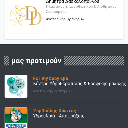
Δήμητρα Δασκαλοπούλου
Πλαστικός Επανορθωτικός & Αισθητικός
Χειρουργός
Ανατολικής Θράκης 47
μας προτιμούν
For my baby spa
Kέντρο Υδροθεραπείας & Βρεφικής μάλαξης
Ανατολικης Θράκης 63
Ζερβούλης Κώστας
Υδραυλικά - Αποφράξεις