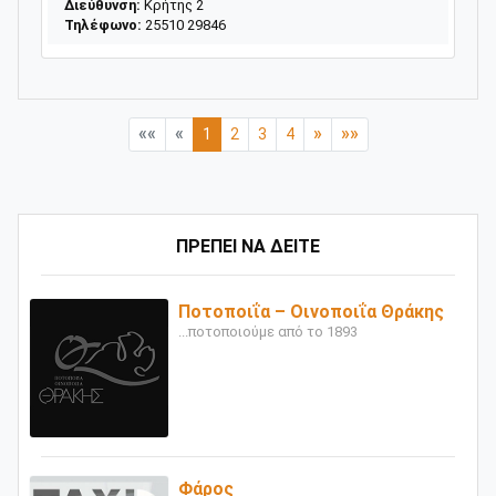
Διεύθυνση:
Κρήτης 2
Τηλέφωνο:
25510 29846
««
«
»
»»
1
2
3
4
ΠΡΕΠΕΙ ΝΑ ΔΕΙΤΕ
Ποτοποιΐα – Οινοποιΐα Θράκης
...ποτοποιούμε από το 1893
Φάρος