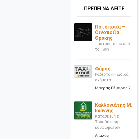
ΠΡΕΠΕΙ ΝΑ ΔΕΙΤΕ
Ποτοποιΐα –
Οινοποιΐα
Θράκης
...ποτοποιούμε από
το 1893
Φάρος
Ραδιοταξί - Ειδικά
οχήματα
Μακράς Γέφυρας 2
Καλλονιάτης Μ.
Ιωάννης
Κατασκευή &
Τοποθέτηση
κουφωμάτων
Απαλός