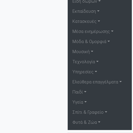
Είδη δώρων
Εκπαίδευση
Κατασκευές
Μέσα ενημέρωσης
Μόδα & Ομορφιά
Μουσική
Τεχνολογία
Υπηρεσίες
Ελεύθερα επαγγέλματα
Παιδί
Υγεία
Σπίτι & Γραφείο
Φυτά & Ζώα