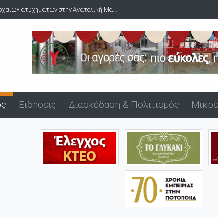
οχαίων ατυχημάτων στην Ανατολική Μα...
ός
Ειδήσεις
Διασκέδαση & Πολιτισμός
Μικρέ