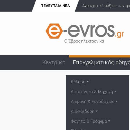
ΤΕΛΕΥΤΑΊΑ ΝΈΑ
Ανησυχητική αύξηση των τρ
Κεντρική
Επαγγελματικός οδηγ
Άθληση
Αυτοκίνητο & Μηχανή
Διαμονή & Ξενοδοχεία
Διασκέδαση
Φαγητό & Τρόφιμα