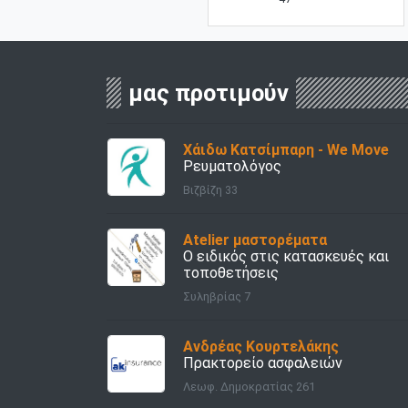
μας προτιμούν
Χάιδω Κατσίμπαρη - We Move
Ρευματολόγος
Βιζβίζη 33
Atelier μαστορέματα
Ο ειδικός στις κατασκευές και
τοποθετήσεις
Συληβρίας 7
Ανδρέας Κουρτελάκης
Πρακτορείο ασφαλειών
Λεωφ. Δημοκρατίας 261