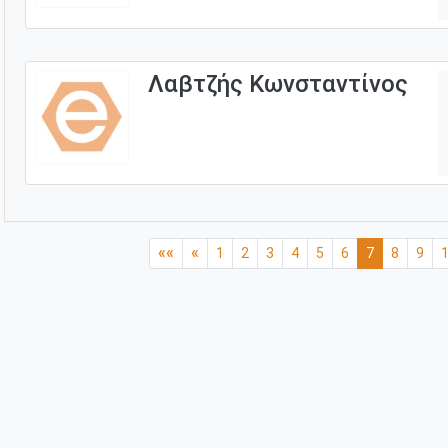
Λαβτζής Κωνσταντίνος
««
«
1
2
3
4
5
6
7
8
9