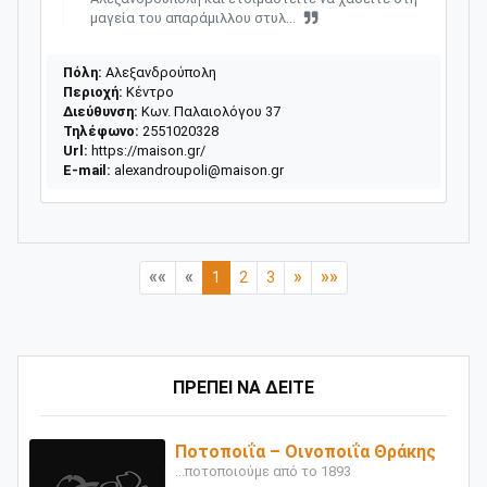
μαγεία του απαράμιλλου στυλ...
Πόλη:
Αλεξανδρούπολη
Περιοχή:
Κέντρο
Διεύθυνση:
Κων. Παλαιολόγου 37
Τηλέφωνο:
2551020328
Url:
https://maison.gr/
E-mail:
alexandroupoli@maison.gr
««
«
»
»»
1
2
3
ΠΡΕΠΕΙ ΝΑ ΔΕΙΤΕ
Ποτοποιΐα – Οινοποιΐα Θράκης
...ποτοποιούμε από το 1893