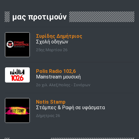
μας προτιμούν
Συρίδης Δημήτριος
Σχολή οδηγών
25ης Μαρτίου 26
Polis Radio 102,6
Mainstream μουσική
2ο χιλ. Αλεξ/πολης - Συνόρων
Notis Stamp
Στάμπες & Ραφή σε υφάσματα
Δήμητρας 26