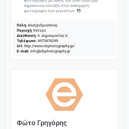
φωτογράφος με πάθος που δίνει ιδιαίτερη
σημασία και εστιάζει στην αυθόρμητη
φωτογραφία των γεγονότων
Πόλη:
Αλεξανδρούπολη
Περιοχή:
Κέντρο
Διεύθυνση:
Λ. Δημοκρατίας 6
Τηλέφωνο:
6973876299
Url:
http://www.nbphotography.gr/
E-mail:
info@nbphotography.gr
Φώτο Γρηγόρης