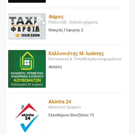
Φάρος
Ραδιοταξί - Ειδικά οχήματα
Μακράς Γέφυρας 2
Καλλονιάτης Μ. Ιωάννης
Κατασκευή & Τοποθέτηση κουφωμάτων
Απαλός
Akinita 24
Μεσιτικό Γραφείο
Ελευθέριου Βενιζέλου 15