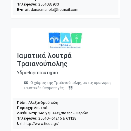
Τηλέφωνο:
2551083930
E-mail:
danaemanola@hotmail.com
Ιαματικά λουτρά
Τραιανούπολης
Υδροθεραπευτήριο
Ο χώρος της Τραϊανούπολης, με τις ομώνυμες
ιαματικές θερμοπηγές...
Πόλη:
Αλεξανδρούπολη
Περιοχή:
Λουτρά
Διεύθυνση:
14ο χλμ Αλεξ/πολης - Φερών
Τηλέφωνο:
25510 - 61215 & 61128
Url:
http://www.tieda.gr/