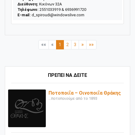
Διεύθυνση:
Κικόνων 32Α
Τηλέφωνο:
2551033919 & 6936991720
E-mail:
d_spiroudi@windowslive.com
««
«
»
»»
1
2
3
ΠΡΕΠΕΙ ΝΑ ΔΕΙΤΕ
Ποτοποιΐα – Οινοποιΐα Θράκης
...ποτοποιούμε από το 1893