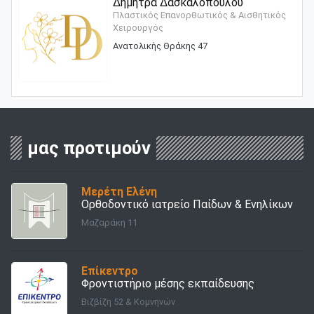
Δήμητρα Δασκαλοπούλου
Πλαστικός Επανορθωτικός & Αισθητικός
Χειρουργός
Ανατολικής Θράκης 47
μας προτιμούν
Μερέτη Ελένη
Ορθοδοντικό ιατρείο Παίδων & Ενηλίκων
Μαζαράκη 11
Επίκεντρο
Φροντιστήριο μέσης εκπαίδευσης
Βιζβίζη 52 & Κομνηνών