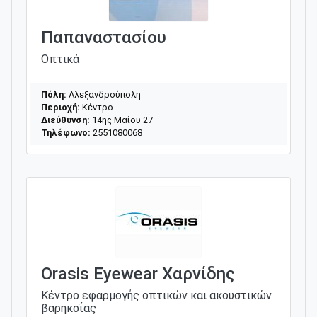
Παπαναστασίου
Οπτικά
Πόλη:
Αλεξανδρούπολη
Περιοχή:
Κέντρο
Διεύθυνση:
14ης Μαίου 27
Τηλέφωνο:
2551080068
Οrasis Εyewear Χαρνίδης
Κέντρο εφαρμογής οπτικών και ακουστικών
βαρηκοΐας