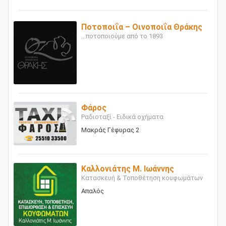
Ποτοποιΐα – Οινοποιΐα Θράκης
...ποτοποιούμε από το 1893
Φάρος
Ραδιοταξί - Ειδικά οχήματα
Μακράς Γέφυρας 2
Καλλονιάτης Μ. Ιωάννης
Κατασκευή & Τοποθέτηση κουφωμάτων
Απαλός