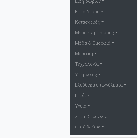
Είδη δώρων
Εκπαίδευση
Κατασκευές
Μέσα ενημέρωσης
Μόδα & Ομορφιά
Μουσική
Τεχνολογία
Υπηρεσίες
Ελεύθερα επαγγέλματα
Παιδί
Υγεία
Σπίτι & Γραφείο
Φυτά & Ζώα