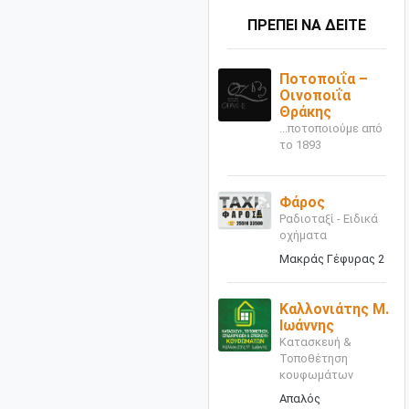
ΠΡΕΠΕΙ ΝΑ ΔΕΙΤΕ
Ποτοποιΐα –
Οινοποιΐα
Θράκης
...ποτοποιούμε από
το 1893
Φάρος
Ραδιοταξί - Ειδικά
οχήματα
Μακράς Γέφυρας 2
Καλλονιάτης Μ.
Ιωάννης
Κατασκευή &
Τοποθέτηση
κουφωμάτων
Απαλός