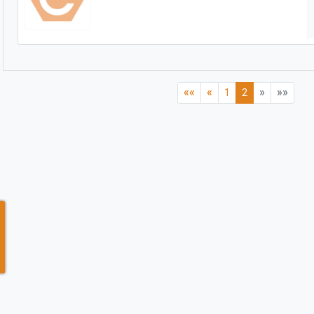
««
«
»
»»
1
2