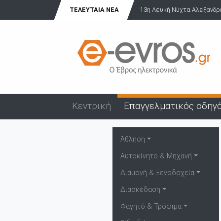
ΤΕΛΕΥΤΑΊΑ ΝΈΑ
13η Λευκή Νύχτα Αλεξανδρού
Κεντρική
Επαγγελματικός οδηγ
Άθληση
Αυτοκίνητο & Μηχανή
Διαμονή & Ξενοδοχεία
Διασκέδαση
Φαγητό & Τρόφιμα