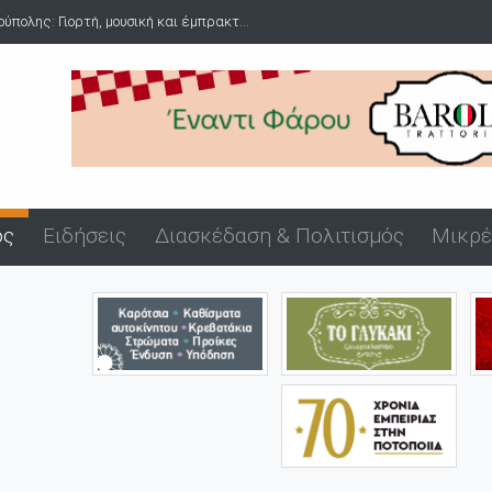
πολης: Γιορτή, μουσική και έμπρακτ...
ός
Ειδήσεις
Διασκέδαση & Πολιτισμός
Μικρέ