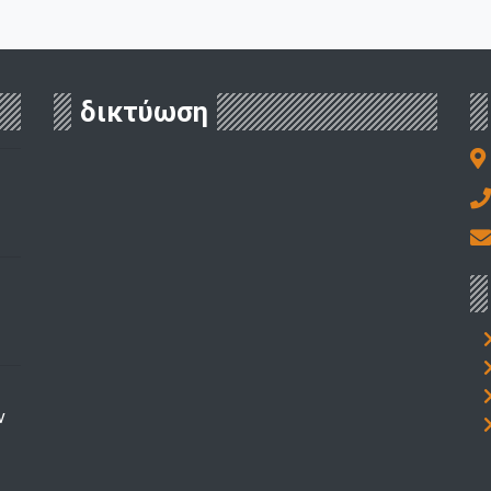
δικτύωση
ν