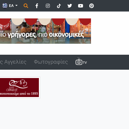
ας ΑΜΘ (vide...
ΕΛ
ς Αγγελίες
Φωτογραφίες