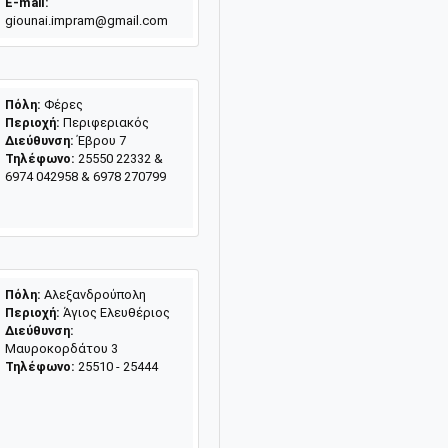
E-mail:
giounai.impram@gmail.com
Πόλη:
Φέρες
Περιοχή:
Περιφεριακός
Διεύθυνση:
Έβρου 7
Τηλέφωνο:
25550 22332 &
6974 042958 & 6978 270799
Πόλη:
Αλεξανδρούπολη
Περιοχή:
Άγιος Ελευθέριος
Διεύθυνση:
Μαυροκορδάτου 3
Τηλέφωνο:
25510 - 25444