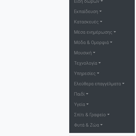
Είδη δώρων
Εκπαίδευση
Κατασκευές
Μέσα ενημέρωσης
Μόδα & Ομορφιά
Μουσική
Τεχνολογία
Υπηρεσίες
Ελεύθερα επαγγέλματα
Παιδί
Υγεία
Σπίτι & Γραφείο
Φυτά & Ζώα