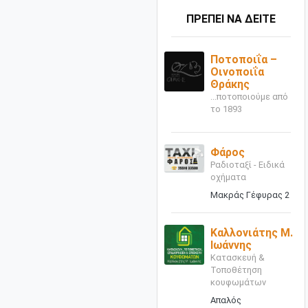
ΠΡΕΠΕΙ ΝΑ ΔΕΙΤΕ
Ποτοποιΐα –
Οινοποιΐα
Θράκης
...ποτοποιούμε από
το 1893
Φάρος
Ραδιοταξί - Ειδικά
οχήματα
Μακράς Γέφυρας 2
Καλλονιάτης Μ.
Ιωάννης
Κατασκευή &
Τοποθέτηση
κουφωμάτων
Απαλός