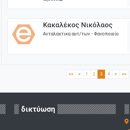
Κακαλέκος Νικόλαος
Ανταλακτικα αυτ/των - Φανοποιείο
««
«
»
»»
1
2
3
4
δικτύωση