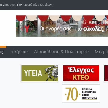
 Λίνα Μενδώνη
Νέος φωτισμός LED στο οδικό δίκτυο της Περιφέρει
ός
Ειδήσεις
Διασκέδαση & Πολιτισμός
Μικρέ